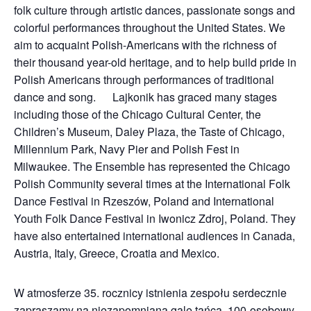
folk culture through artistic dances, passionate songs and
colorful performances throughout the United States. We
aim to acquaint Polish-Americans with the richness of
their thousand year-old heritage, and to help build pride in
Polish Americans through performances of traditional
dance and song. Lajkonik has graced many stages
including those of the Chicago Cultural Center, the
Children’s Museum, Daley Plaza, the Taste of Chicago,
Millennium Park, Navy Pier and Polish Fest in
Milwaukee. The Ensemble has represented the Chicago
Polish Community several times at the International Folk
Dance Festival in Rzeszów, Poland and International
Youth Folk Dance Festival in Iwonicz Zdroj, Poland. They
have also entertained international audiences in Canada,
Austria, Italy, Greece, Croatia and Mexico.
W atmosferze 35. rocznicy istnienia zespołu serdecznie
zapraszamy na niezapomnianą galę tańca. 100-osobowy